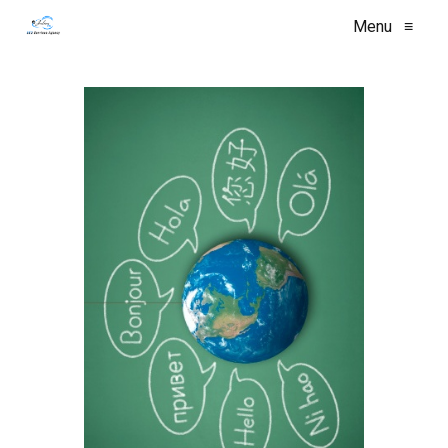
Menu
≡